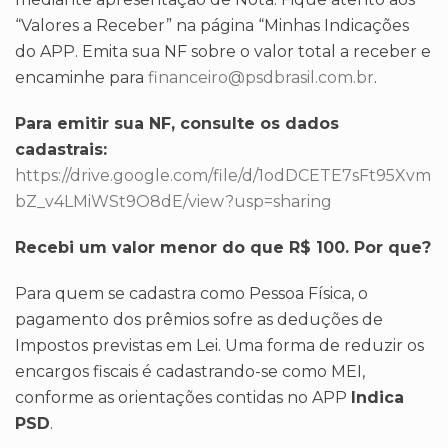
“Valores a Receber” na página “Minhas Indicações
do APP. Emita sua NF sobre o valor total a receber e
encaminhe para
financeiro@psdbrasil.com.br
.
Para emitir sua NF, consulte os dados
cadastrais:
https://drive.google.com/file/d/1odDCETE7sFt95Xvm
bZ_v4LMiWSt9O8dE/view?usp=sharing
Recebi um valor menor do que R$ 100. Por que?
Para quem se cadastra como Pessoa Física, o
pagamento dos prêmios sofre as deduções de
Impostos previstas em Lei. Uma forma de reduzir os
encargos fiscais é cadastrando-se como MEI,
conforme as orientações contidas no APP
Indica
PSD
.