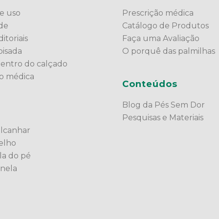
e uso
Prescrição médica
ade
Catálogo de Produtos
itoriais
Faça uma Avaliação
pisada
O porquê das palmilhas
dentro do calçado
ão médica
Conteúdos
Blog da Pés Sem Dor
Pesquisas e Materiais
alcanhar
elho
la do pé
anela