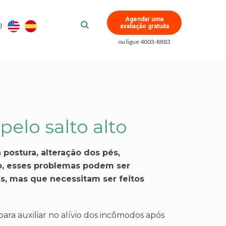
Agendar uma
g
avaliação gratuita
ou ligue 4003-8883
elo salto alto
postura, alteração dos pés,
to, esses problemas podem ser
s, mas que necessitam ser feitos
ara auxiliar no alívio dos incômodos após