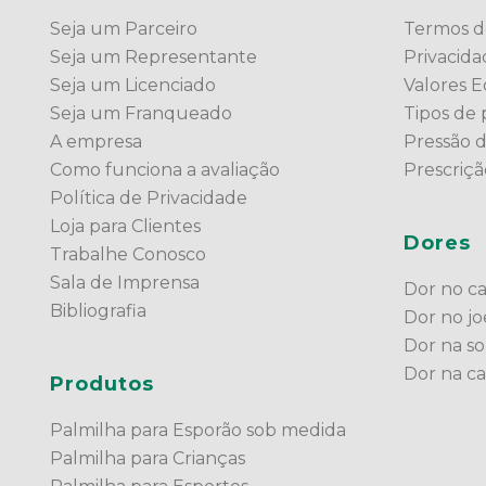
Seja um Parceiro
Termos d
Seja um Representante
Privacid
Seja um Licenciado
Valores Ed
Seja um Franqueado
Tipos de 
A empresa
Pressão 
Como funciona a avaliação
Prescriç
Política de Privacidade
Loja para Clientes
Dores
Trabalhe Conosco
Sala de Imprensa
Dor no c
Bibliografia
Dor no jo
Dor na so
Dor na c
Produtos
Palmilha para Esporão sob medida
Palmilha para Crianças