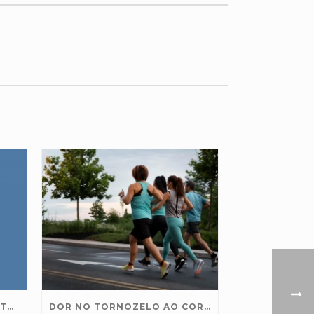
SÍNDROME DOS PÉS ARDENTES: CAUSAS E TRATAMENTO
DOR NO TORNOZELO AO CORRER: CAUSAS, PREVENÇÃO E TRATAMENTO