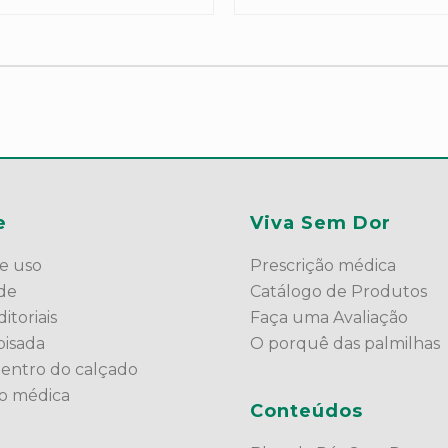
e
Viva Sem Dor
e uso
Prescrição médica
ade
Catálogo de Produtos
itoriais
Faça uma Avaliação
pisada
O porquê das palmilhas
dentro do calçado
ão médica
Conteúdos