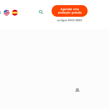
Agendar uma
g
avaliação gratuita
ou ligue 4003-8883