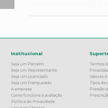
Institucional
Suport
Seja um Parceiro
Termos d
Seja um Representante
Privacid
Seja um Licenciado
Valores Ed
Seja um Franqueado
Tipos de 
A empresa
Pressão 
Como funciona a avaliação
Prescriç
Política de Privacidade
Loja para Clientes