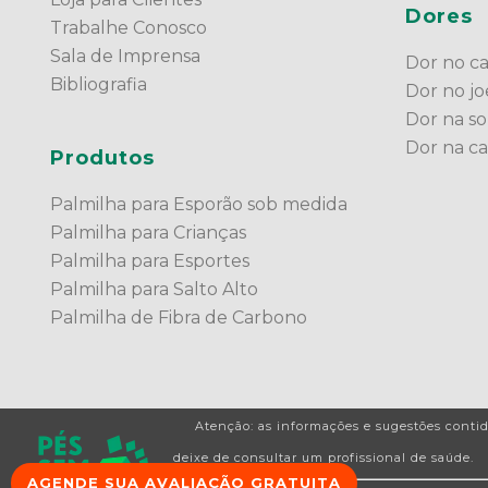
Dores
Trabalhe Conosco
Sala de Imprensa
Dor no c
Bibliografia
Dor no jo
Dor na so
Dor na c
Produtos
Palmilha para Esporão sob medida
Palmilha para Crianças
Palmilha para Esportes
Palmilha para Salto Alto
Palmilha de Fibra de Carbono
Atenção: as informações e sugestões contid
deixe de consultar um profissional de saúde.
AGENDE SUA AVALIAÇÃO GRATUITA