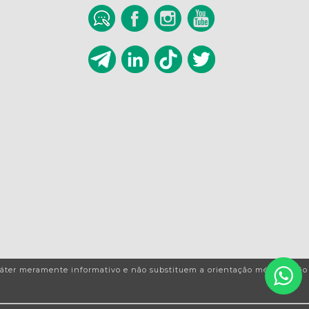
caráter meramente informativo e não substituem a orientação médica. Não