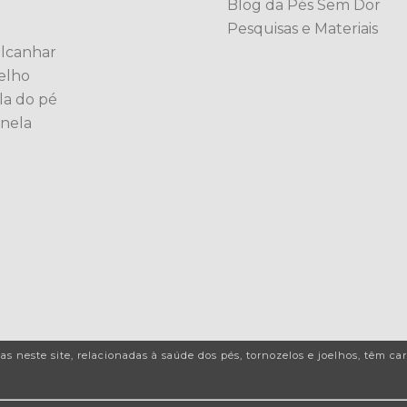
Blog da Pés Sem Dor
Pesquisas e Materiais
alcanhar
elho
la do pé
anela
as neste site, relacionadas à saúde dos pés, tornozelos e joelhos, têm 