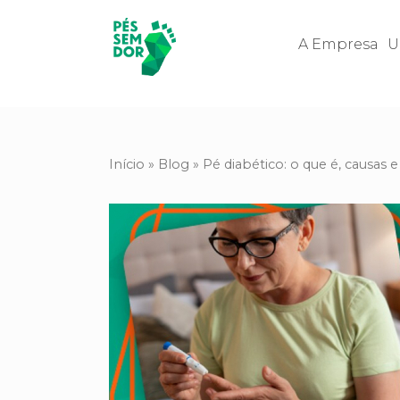
A Empresa
U
Início
»
Blog
»
Pé diabético: o que é, causas 