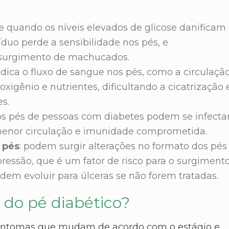
ce quando os níveis elevados de glicose danificam
íduo perde a sensibilidade nos pés, e
 surgimento de machucados.
judica o fluxo de sangue nos pés, como a circulaçã
oxigênio e nutrientes, dificultando a cicatrização 
s.
 nos pés de pessoas com diabetes podem se infecta
menor circulação e imunidade comprometida.
 pés
: podem surgir alterações no formato dos pés
ressão, que é um fator de risco para o surgiment
dem evoluir para úlceras se não forem tratadas.
 do pé diabético?
 sintomas que mudam de acordo com o estágio e