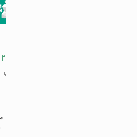
r
o
és
m