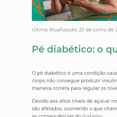
Última Atualização: 25 de junho de 
Pé diabético: o q
O pé diabético é uma condição cau
corpo não consegue produzir insulina
maneira correta para regular os níve
Devido aos altos níveis de açúcar no
são afetados, ocorrendo o que cha
as consequências do
diabetes
.