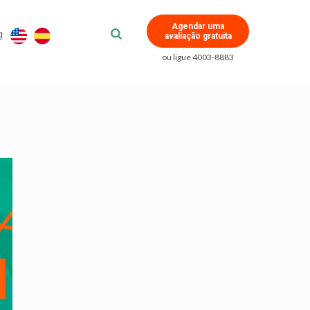
Agendar uma
g
avaliação gratuita
ou ligue 4003-8883