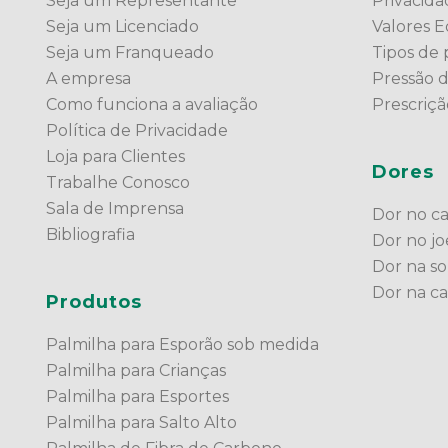
Seja um Representante
Privacid
Seja um Licenciado
Valores Ed
Seja um Franqueado
Tipos de 
A empresa
Pressão 
Como funciona a avaliação
Prescriç
Política de Privacidade
Loja para Clientes
Dores
Trabalhe Conosco
Sala de Imprensa
Dor no c
Bibliografia
Dor no jo
Dor na so
Dor na c
Produtos
Palmilha para Esporão sob medida
Palmilha para Crianças
Palmilha para Esportes
Palmilha para Salto Alto