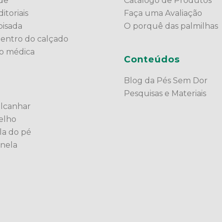
ade
Catálogo de Produtos
itoriais
Faça uma Avaliação
pisada
O porquê das palmilhas
dentro do calçado
ão médica
Conteúdos
Blog da Pés Sem Dor
Pesquisas e Materiais
alcanhar
elho
la do pé
anela