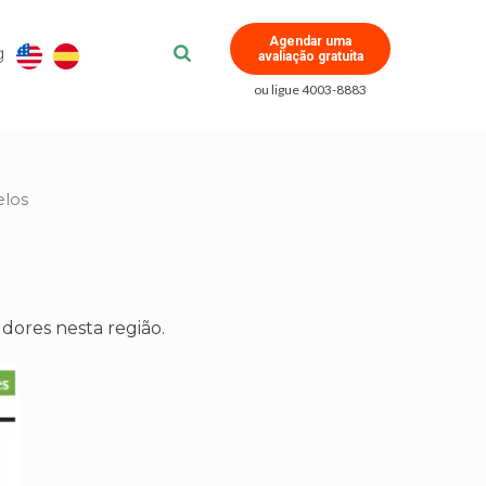
Agendar uma
g
avaliação gratuita
ou ligue 4003-8883
elos
dores nesta região.