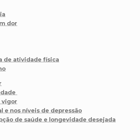
ia
em dor
a de atividade física
no
r
lidade
 vigor
al e nos níveis de depressão
epção de saúde e longevidade desejada