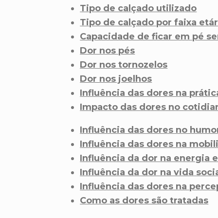
Tipo de calçado utilizado
Tipo de calçado por faixa etár
Capacidade de ficar em pé s
Dor nos pés
Dor nos tornozelos
Dor nos joelhos
Influência das dores na prátic
Impacto das dores no cotidia
Influência das dores no humo
Influência das dores na mobi
Influência da dor na energia e
Influência da dor na vida soci
Influência das dores na perc
Como as dores são tratadas