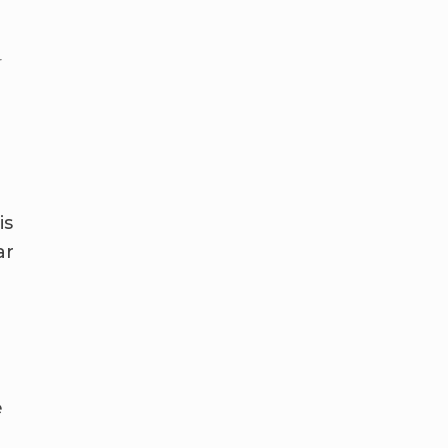
r
is
ar
e