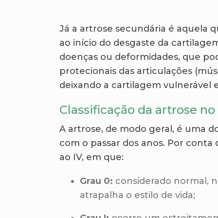
Já a artrose secundária é aquela 
ao início do desgaste da cartilagem
doenças ou deformidades, que po
protecionais das articulações (mús
deixando a cartilagem vulnerável 
Classificação da artrose no
A artrose, de modo geral, é uma do
com o passar dos anos. Por conta d
ao IV, em que:
Grau 0:
considerado normal, n
atrapalha o estilo de vida;
Grau I:
ocorre um estreitament