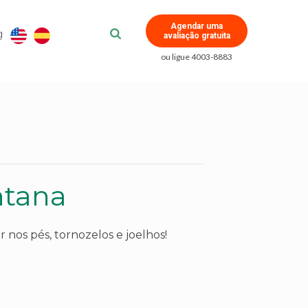
Agendar uma
g
avaliação gratuita
ou ligue 4003-8883
ntana
 nos pés, tornozelos e joelhos!