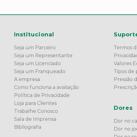
Institucional
Suport
Seja um Parceiro
Termos d
Seja um Representante
Privacid
Seja um Licenciado
Valores Ed
Seja um Franqueado
Tipos de 
A empresa
Pressão 
Como funciona a avaliação
Prescriç
Política de Privacidade
Loja para Clientes
Dores
Trabalhe Conosco
Sala de Imprensa
Dor no c
Bibliografia
Dor no jo
Dor na so