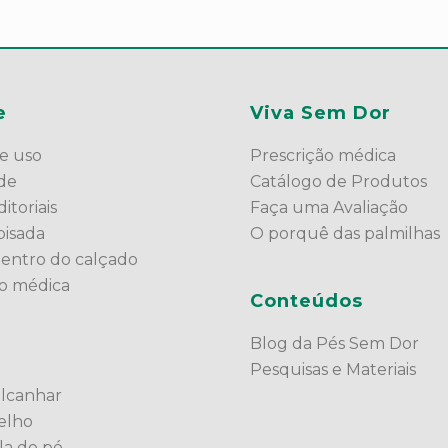
e
Viva Sem Dor
e uso
Prescrição médica
ade
Catálogo de Produtos
itoriais
Faça uma Avaliação
pisada
O porquê das palmilhas
dentro do calçado
ão médica
Conteúdos
Blog da Pés Sem Dor
Pesquisas e Materiais
alcanhar
elho
la do pé