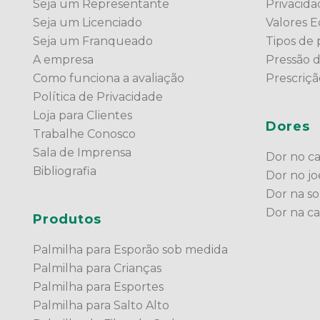
Seja um Representante
Privacid
Seja um Licenciado
Valores Ed
Seja um Franqueado
Tipos de 
A empresa
Pressão 
Como funciona a avaliação
Prescriç
Política de Privacidade
Loja para Clientes
Dores
Trabalhe Conosco
Sala de Imprensa
Dor no c
Bibliografia
Dor no jo
Dor na so
Dor na c
Produtos
Palmilha para Esporão sob medida
Palmilha para Crianças
Palmilha para Esportes
Palmilha para Salto Alto