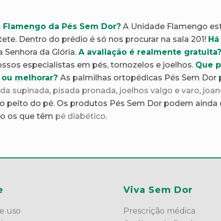
o Flamengo da Pés Sem Dor?
A Unidade Flamengo est
te. Dentro do prédio é só nos procurar na sala 201!
Há
 Senhora da Glória.
A avaliação é realmente gratuita
ossos especialistas em pés, tornozelos e joelhos.
Que p
r ou melhorar?
As palmilhas ortopédicas Pés Sem Dor 
ada supinada
,
pisada pronada
,
joelhos valgo e varo
,
joan
o peito do pé. Os produtos Pés Sem Dor podem ainda o
mo os que têm
pé diabético
.
e
Viva Sem Dor
e uso
Prescrição médica