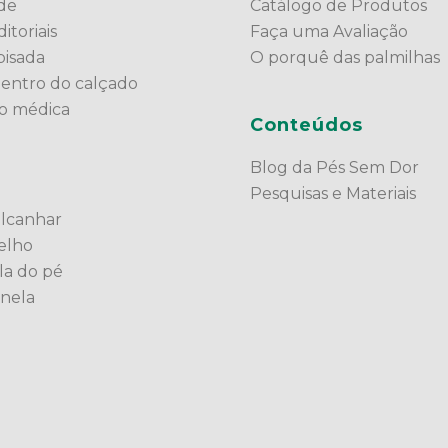
ade
Catálogo de Produtos
itoriais
Faça uma Avaliação
pisada
O porquê das palmilhas
dentro do calçado
ão médica
Conteúdos
Blog da Pés Sem Dor
Pesquisas e Materiais
alcanhar
elho
la do pé
anela