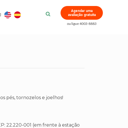
Agendar uma
g
avaliação gratuita
ou ligue 4003-8883
s pés, tornozelos e joelhos!
EP: 22.220-001 (em frente à estação