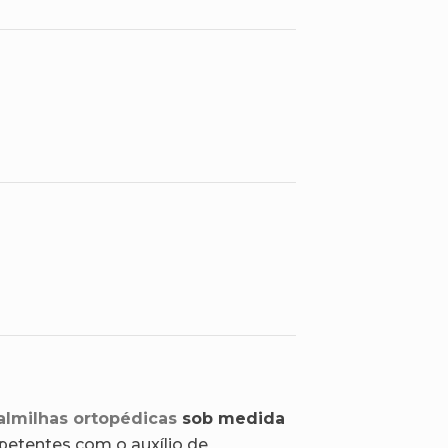
almilhas ortopédicas
sob medida
petentes com o auxílio de