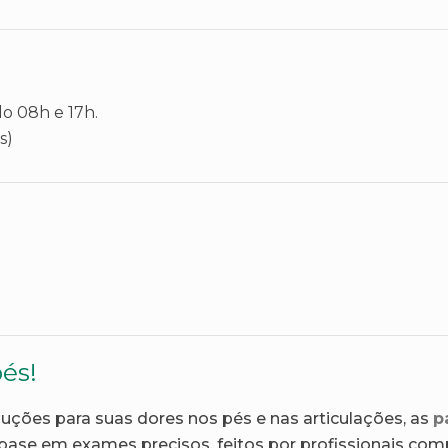
do 08h e 17h.
s)
és!
luções para suas dores nos pés e nas articulações, as
p
ase em exames precisos, feitos por profissionais com