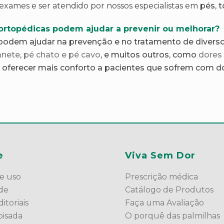
 exames e ser atendido por nossos especialistas em
pés, 
ortopédicas podem ajudar a prevenir ou melhorar?
podem ajudar na prevenção e no tratamento de divers
anete
,
pé chato e pé cavo
, e muitos outros, como
dores 
oferecer mais conforto a pacientes que sofrem com d
e
Viva Sem Dor
e uso
Prescrição médica
ade
Catálogo de Produtos
itoriais
Faça uma Avaliação
pisada
O porquê das palmilhas