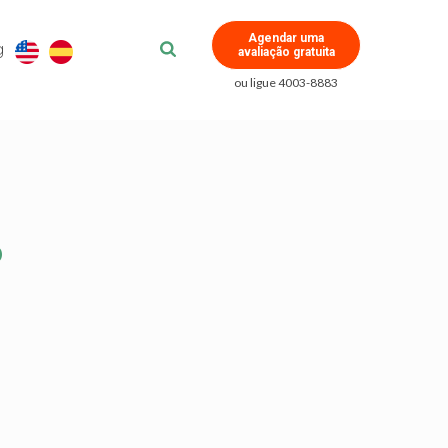
Agendar uma
g
avaliação gratuita
ou ligue 4003-8883
o